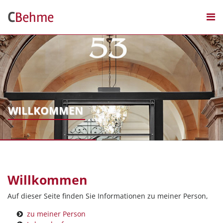
Skip
C
Behme
to
content
PERSON
FORSCHUNG
LEHRE
WILLKOMMEN
WIRTSCHAFTSMEDIATION
KONTAKT
Willkommen
Auf dieser Seite finden Sie Informationen zu meiner Person,
zu meiner Person