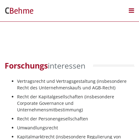
Skip
C
Behme
to
content
PERSON
FORSCHUNG
LEHRE
Forschungs
interessen
WIRTSCHAFTSMEDIATION
Vertragsrecht und Vertragsgestaltung (insbesondere
KONTAKT
Recht des Unternehmenskaufs und AGB-Recht)
Recht der Kapitalgesellschaften (insbesondere
Corporate Governance und
Unternehmensmitbestimmung)
Recht der Personengesellschaften
Umwandlungsrecht
Kapitalmarktrecht (insbesondere Regulierung von